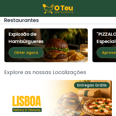
Restaurantes
Explosão de
"PIZZAL
Hambúrgueres
Especial
Obter agora
Aprove
Explore as nossas Localizações
Entregas Grátis